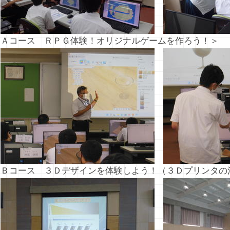
＜Ａコース ＲＰＧ体験！オリジナルゲームを作ろう！＞
＜Ｂコース ３Ｄデザインを体験しよう！（３Ｄプリンタの